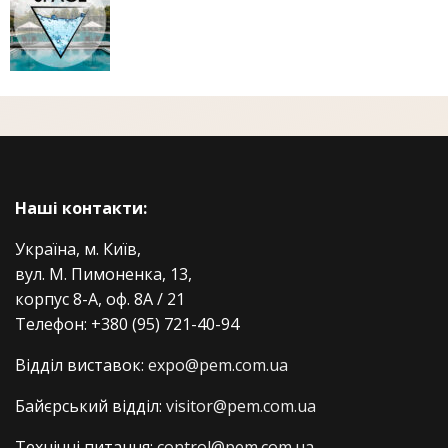
Наші контакти:
Україна, м. Київ,
вул. М. Пимоненка, 13,
корпус 8-А, оф. 8А / 21
Телефон:
+380 (95) 721-40-94
Відділ виставок:
expo@pem.com.ua
Байєрський відділ:
visitor@pem.com.ua
Технічні питання:
control@pem.com.ua