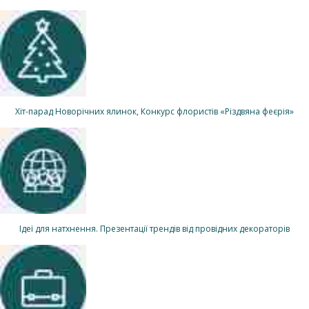
Хіт-парад Новорічних ялинок, Конкурс флористів «Різдвяна феєрія»
Ідеї для натхнення. Презентації трендів від провідних декораторів