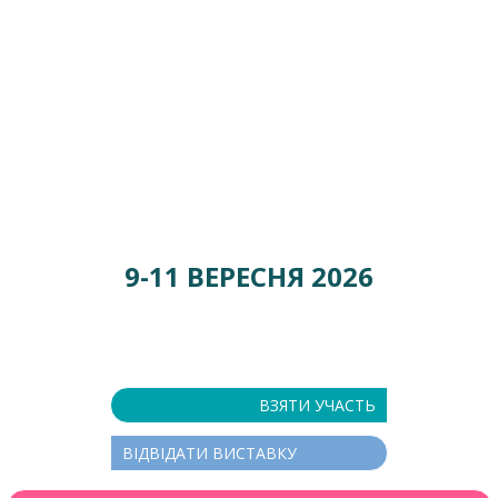
Christmas Trade
Show
XV Міжнародна виставка
різдвяної продукції та сезонного
декору
9-11 ВЕРЕСНЯ 2026
Місце проведення:
Міжнародний виставковий центр
(Київ, Броварський пр-т, 15)
ВЗЯТИ УЧАСТЬ
ВІДВІДАТИ ВИСТАВКУ